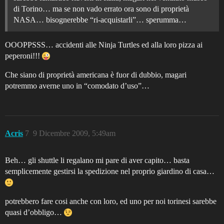
di Torino… ma se non vado errato ora sono di proprietà
NASA… bisognerebbe “ri-acquistarli”… sperumma…
OOOPPSSS… accidenti alle Ninja Turtles ed alla loro pizza ai
peperoni!!!
Che siano di proprietà americana è fuor di dubbio, magari
potremmo averne uno in “comodato d’uso”…
Acris
7
9 Dicembre 2009, 5:49am
Beh… gli shuttle li regalano mi pare di aver capito… basta
semplicemente gestirsi la spedizione nel proprio giardino di casa…
potrebbero fare cosi anche con loro, ed uno per noi torinesi sarebbe
quasi d’obbligo…