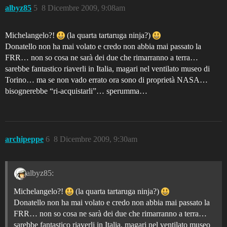
albyz85
5
8 Dicembre 2009, 9:08am
Michelangelo?!
(la quarta tartaruga ninja?)
Donatello non ha mai volato e credo non abbia mai passato la
FRR… non so cosa ne sarà dei due che rimarranno a terra…
sarebbe fantastico riaverli in Italia, magari nel ventilato museo di
Torino… ma se non vado errato ora sono di proprietà NASA…
bisognerebbe “ri-acquistarli”… sperumma…
archipeppe
6
8 Dicembre 2009, 9:30am
albyz85:
Michelangelo?!
(la quarta tartaruga ninja?)
Donatello non ha mai volato e credo non abbia mai passato la
FRR… non so cosa ne sarà dei due che rimarranno a terra…
sarebbe fantastico riaverli in Italia, magari nel ventilato museo