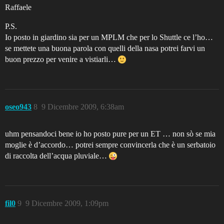
Raffaele
P.S.
Io posto in giardino sia per un MPLM che per lo Shuttle ce l’ho…
se mettete una buona parola con quelli della nasa potrei farvi un
buon prezzo per venire a vistiarli…
oseo943
8
9 Dicembre 2009, 6:38am
uhm pensandoci bene io ho posto pure per un ET … non sò se mia
moglie è d’accordo… potrei sempre convincerla che è un serbatoio
di raccolta dell’acqua pluviale…
fil0
9
9 Dicembre 2009, 1:09pm