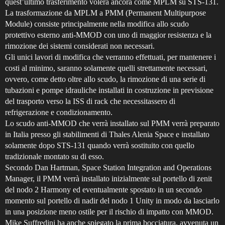
quest’ultimo trasferimento volerà ancora come MPLM su STS-131.
La trasformazione da MPLM a PMM (Permanent Multipurpose
Module) consiste principalmente nella modifica allo scudo
protettivo esterno anti-MMOD con uno di maggior resistenza e la
rimozione dei sistemi considerati non necessari.
Gli unici lavori di modifica che verranno effettuati, per mantenere i
costi al minimo, saranno solamente quelli strettamente necessari,
ovvero, come detto oltre allo scudo, la rimozione di una serie di
tubazioni e pompe idrauliche installati in costruzione in previsione
del trasporto verso la ISS di rack che necessitassero di
refrigerazione e condizionamento.
Lo scudo anti-MMOD che verrà installato sul PMM verrà preparato
in Italia presso gli stabilimenti di Thales Alenia Space e installato
solamente dopo STS-131 quando verrà sostituito con quello
tradizionale montato su di esso.
Secondo Dan Hartman, Space Station Integration and Operations
Manager, il PMM verrà installato inizialmente sul portello di zenit
del nodo 2 Harmony ed eventualmente spostato in un secondo
momento sul portello di nadir del nodo 1 Unity in modo da lasciarlo
in una posizione meno ostile per il rischio di impatto con MMOD.
Mike Suffredini ha anche spiegato la prima bocciatura, avvenuta un