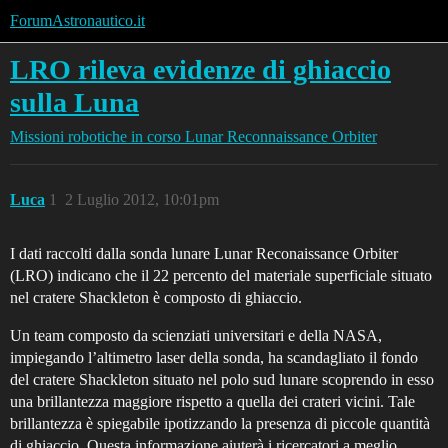
ForumAstronautico.it
LRO rileva evidenze di ghiaccio
sulla Luna
Missioni robotiche in corso
Lunar Reconnaissance Orbiter
Luca
1
2 Luglio 2012, 10:01pm
I dati raccolti dalla sonda lunare Lunar Reconaissance Orbiter
(LRO) indicano che il 22 percento del materiale superficiale situato
nel cratere Shackleton è composto di ghiaccio.
Un team composto da scienziati universitari e della NASA,
impiegando l’altimetro laser della sonda, ha scandagliato il fondo
del cratere Shackleton situato nel polo sud lunare scoprendo in esso
una brillantezza maggiore rispetto a quella dei crateri vicini. Tale
brillantezza è spiegabile ipotizzando la presenza di piccole quantità
di ghiaccio. Questa informazione aiuterà i ricercatori a meglio