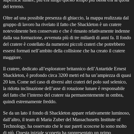
del terreno.
Oltre ad una possibile presenza di ghiaccio, la mappa realizzata dal
gruppo di lavoro ha rivelato il fatto che Shackleton è un cratere
notevolmente ben conservato e che è rimasto relativamente indenne
dalla sua formazione, avvenuta più di tre miliardi di anni fa. Il fondo
del cratere è costellato da numerosi piccoli crateri che potrebbero
essersi formati nell’ambito della collisione che ha creato il cratere
maggiore.
Il cratere, dedicato all’esploratore britannico dell’Antartide Ernest
Shackleton, è profondo circa 3200 metri ed ha un’ampiezza di quasi
20 km. Come nel caso di diversi altri crateri del polo sud selenico,
la ridotta inclinazione dell’asse di rotazione lunare è responsabile
del fatto che l’interno del cratere sia permanentemente in ombra,
quindi estremamente freddo.
Se da un lato il fondo di Shackleton appare relativamente luminoso,
dall’altro, il team di Maria Zuber del Massachusetts Institute of
Technology, ha osservato che le sue pareti scoscese lo sono molto
di più. Questa iniziale scoperta ha rappresentato un primo