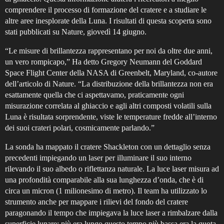
comprendere il processo di formazione del cratere e a studiare le
altre aree inesplorate della Luna. I risultati di questa scoperta sono
stati pubblicati su Nature, giovedì 14 giugno.
“Le misure di brillantezza rappresentano per noi da oltre due anni,
un vero rompicapo,” Ha detto Gregory Neumann del Goddard
Space Flight Center della NASA di Greenbelt, Maryland, co-autore
dell’articolo di Nature. “La distribuzione della brillantezza non era
esattamente quella che ci aspettavamo, praticamente ogni
misurazione correlata al ghiaccio e agli altri composti volatili sulla
Luna è risultata sorprendente, viste le temperature fredde all’interno
dei suoi crateri polari, cosmicamente parlando.”
La sonda ha mappato il cratere Shackleton con un dettaglio senza
precedenti impiegando un laser per illuminare il suo interno
rilevando il suo albedo o riflettanza naturale. La luce laser misura ad
una profondità comparabile alla sua lunghezza d’onda, che è di
circa un micron (1 milionesimo di metro). Il team ha utilizzato lo
strumento anche per mappare i rilievi del fondo del cratere
paragonando il tempo che impiegava la luce laser a rimbalzare dalla
superficie lunare; più era lungo questo tempo più bassa era la quota