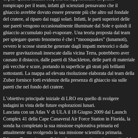
rompicapo per il team, infatti gli scienziati pensavano che il
ghiaccio avrebbe dovuto essere presente più che altro sul fondale
del cratere, al riparo dai raggi solari. Infatti, le parti superiori delle
sue pareti vengono occasionalmente illuminate dal Sole e quindi il
ghiaccio accumulato può evaporare. Una teoria proposta dal team
per spiegare questo fenomeno è che i “moonquakes” (lunamoti),
ovvero le scosse sismiche generate dagli impatti meteorici o dalle
maree gravitazionali innescate dalla vicina Terra, potrebbero aver
causato il distacco, dalle pareti di Shackleton, delle parti di materiale
più vecchie e scure, portando in superficie gli strati più brillanti
sottostanti. La mappa ad elevata risoluzione elaborata dal team della
Zuber fornisce forti evidenze della presenza di ghiaccio sia sulle
pareti che nel fondo del cratere.
L’obiettivo principale iniziale di LRO era quello di svolgere
indagini in vista delle future esplorazioni lunari.
Lanciata con un Atlas V di ULA il 18 Giugno 2009 dal Launch
Complex 41 della Cape Canaveral Air Force Station in Florida, la
sonda ha completato la sua missione esplorativa primaria ed
attualmente sta svolgendo la sua missione scientifica primaria.